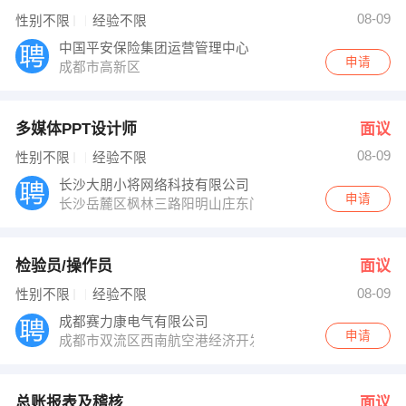
08-09
性别不限
经验不限
中国平安保险集团运营管理中心
申请
成都市高新区
多媒体PPT设计师
面议
08-09
性别不限
经验不限
长沙大朋小将网络科技有限公司
申请
长沙岳麓区枫林三路阳明山庄东门13栋103
检验员/操作员
面议
08-09
性别不限
经验不限
成都赛力康电气有限公司
申请
成都市双流区西南航空港经济开发区牧鱼二路588号内
总账报表及稽核
面议